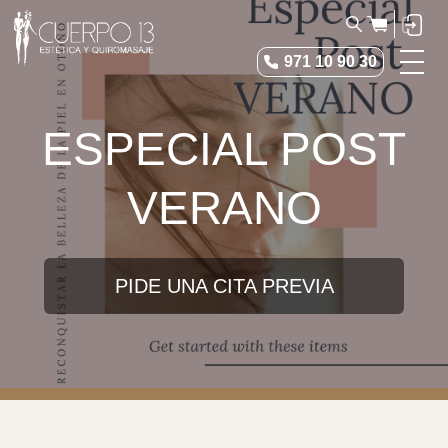
971 10 90 30
Estética
ESPECIAL POST
Medicina Estética
Tienda
VERANO
Cuerpo 13
Blog
PIDE UNA CITA PREVIA
Contacto