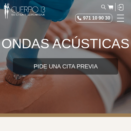
971 10 90 30
Estética
ONDAS ACÚSTICAS
Medicina Estética
Tienda
PIDE UNA CITA PREVIA
Cuerpo 13
Blog
Contacto